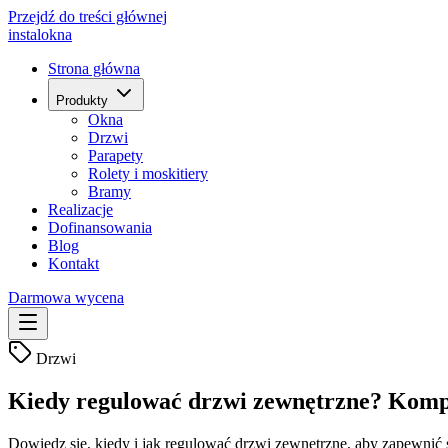
Przejdź do treści głównej
instal
okna
Strona główna
Produkty
Okna
Drzwi
Parapety
Rolety i moskitiery
Bramy
Realizacje
Dofinansowania
Blog
Kontakt
Darmowa wycena
Drzwi
Kiedy regulować drzwi zewnętrzne? Kom
Dowiedz się, kiedy i jak regulować drzwi zewnętrzne, aby zapewnić 