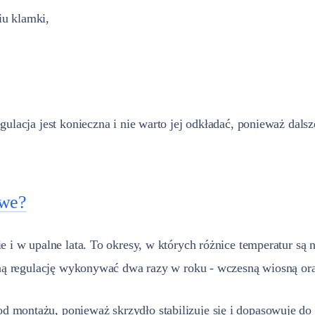
iu klamki,
gulacja jest konieczna i nie warto jej odkładać, ponieważ da
owe?
 i w upalne lata. To okresy, w których różnice temperatur są n
lną regulację wykonywać dwa razy w roku - wczesną wiosną ora
 montażu, ponieważ skrzydło stabilizuje się i dopasowuje d