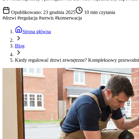
Opublikowano: 23 grudnia 2025
10 min czytania
#drzwi
#regulacja
#serwis
#konserwacja
Strona główna
Blog
Kiedy regulować drzwi zewnętrzne? Kompleksowy przewodn