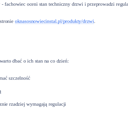
y - fachowiec oceni stan techniczny drzwi i przeprowadzi regul
 stronie
oknasosnowiecinstal.pl/produkty/drzwi
.
arto dbać o ich stan na co dzień:
mać szczelność
ą
nie rzadziej wymagają regulacji